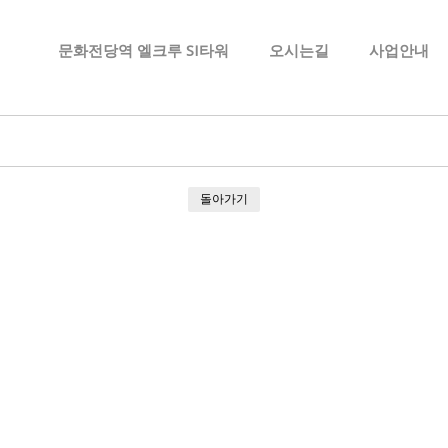
메뉴 건너뛰기
문화전당역 엘크루 SI타워
오시는길
사업안내
돌아가기